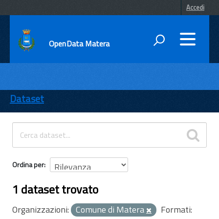
Accedi
OpenData Matera
DATI
ENTI
Dataset
TEMI
INFORMAZIONI
Ordina per
1 dataset trovato
Organizzazioni:
Comune di Matera
Formati: