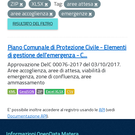
ZIP
XLSX
Tag:
aree attesa
aree accoglienza
emergenze
RISULTATO DEL FILTRO
Piano Comunale di Protezione Civile - Elementi
di gestione dell'emergenza - C...
Approvazione DelC 00076-2017 del 03/10/2017.
Aree accoglienza, aree di attesa, viabilità di
emergenza, zone di confluenza, aree
ammassamento
KML
GeoJSON
ZIP
Excel XLSX
CSV
E' possibile inoltre accedere al registro usando le
API
(vedi
Documentazione API
).
Informazioni OpenData Matera