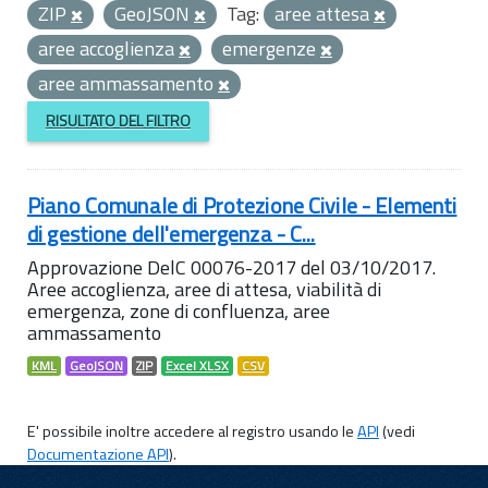
ZIP
GeoJSON
Tag:
aree attesa
aree accoglienza
emergenze
aree ammassamento
RISULTATO DEL FILTRO
Piano Comunale di Protezione Civile - Elementi
di gestione dell'emergenza - C...
Approvazione DelC 00076-2017 del 03/10/2017.
Aree accoglienza, aree di attesa, viabilità di
emergenza, zone di confluenza, aree
ammassamento
KML
GeoJSON
ZIP
Excel XLSX
CSV
E' possibile inoltre accedere al registro usando le
API
(vedi
Documentazione API
).