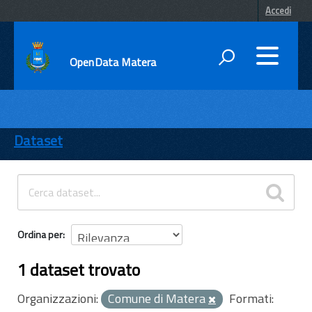
Accedi
OpenData Matera
DATI
ENTI
Dataset
TEMI
INFORMAZIONI
Ordina per
1 dataset trovato
Organizzazioni:
Comune di Matera
Formati: