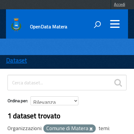
Accedi
OpenData Matera
DATI
ENTI
Dataset
TEMI
INFORMAZIONI
Ordina per
1 dataset trovato
Organizzazioni:
Comune di Matera
temi: