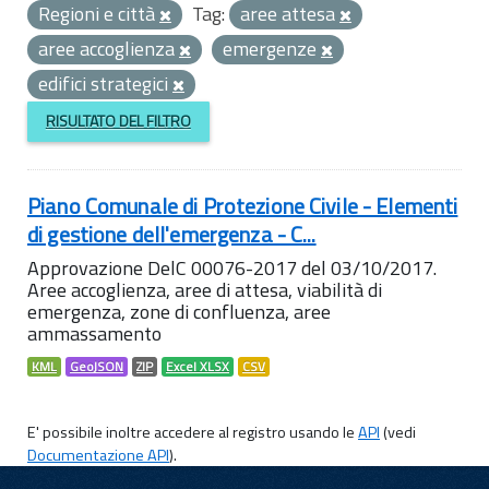
Regioni e città
Tag:
aree attesa
aree accoglienza
emergenze
edifici strategici
RISULTATO DEL FILTRO
Piano Comunale di Protezione Civile - Elementi
di gestione dell'emergenza - C...
Approvazione DelC 00076-2017 del 03/10/2017.
Aree accoglienza, aree di attesa, viabilità di
emergenza, zone di confluenza, aree
ammassamento
KML
GeoJSON
ZIP
Excel XLSX
CSV
E' possibile inoltre accedere al registro usando le
API
(vedi
Documentazione API
).