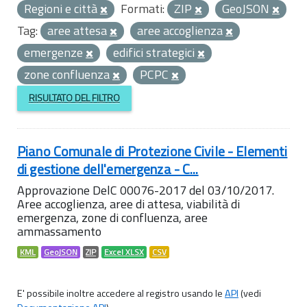
Regioni e città
Formati:
ZIP
GeoJSON
Tag:
aree attesa
aree accoglienza
emergenze
edifici strategici
zone confluenza
PCPC
RISULTATO DEL FILTRO
Piano Comunale di Protezione Civile - Elementi
di gestione dell'emergenza - C...
Approvazione DelC 00076-2017 del 03/10/2017.
Aree accoglienza, aree di attesa, viabilità di
emergenza, zone di confluenza, aree
ammassamento
KML
GeoJSON
ZIP
Excel XLSX
CSV
E' possibile inoltre accedere al registro usando le
API
(vedi