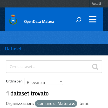
Accedi
OpenData Matera
DATI
ENTI
Dataset
TEMI
INFORMAZIONI
Ordina per
1 dataset trovato
Organizzazioni:
Comune di Matera
temi: