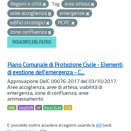
Regioni e città
Tag:
aree attesa
aree accoglienza
emergenze
edifici strategici
PCPC
zone confluenza
RISULTATO DEL FILTRO
Piano Comunale di Protezione Civile - Elementi
di gestione dell'emergenza - C...
Approvazione DelC 00076-2017 del 03/10/2017.
Aree accoglienza, aree di attesa, viabilità di
emergenza, zone di confluenza, aree
ammassamento
KML
GeoJSON
ZIP
Excel XLSX
CSV
E' possibile inoltre accedere al registro usando le
API
(vedi