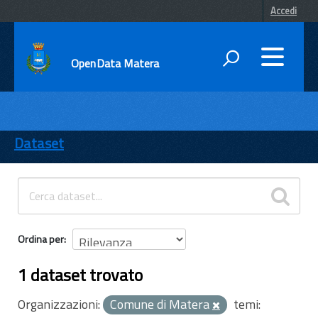
Accedi
OpenData Matera
DATI
ENTI
Dataset
TEMI
INFORMAZIONI
Ordina per
1 dataset trovato
Organizzazioni:
Comune di Matera
temi: