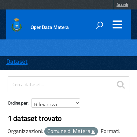
Accedi
OpenData Matera
DATI
ENTI
Dataset
TEMI
INFORMAZIONI
Ordina per
1 dataset trovato
Organizzazioni:
Comune di Matera
Formati: