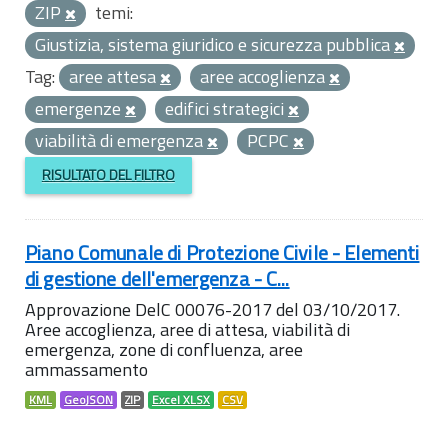
ZIP
temi:
Giustizia, sistema giuridico e sicurezza pubblica
Tag:
aree attesa
aree accoglienza
emergenze
edifici strategici
viabilità di emergenza
PCPC
RISULTATO DEL FILTRO
Piano Comunale di Protezione Civile - Elementi
di gestione dell'emergenza - C...
Approvazione DelC 00076-2017 del 03/10/2017.
Aree accoglienza, aree di attesa, viabilità di
emergenza, zone di confluenza, aree
ammassamento
KML
GeoJSON
ZIP
Excel XLSX
CSV