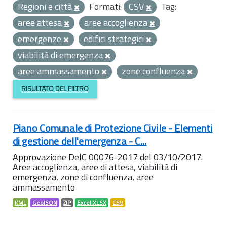
Regioni e città
Formati:
CSV
Tag:
aree attesa
aree accoglienza
emergenze
edifici strategici
viabilità di emergenza
aree ammassamento
zone confluenza
RISULTATO DEL FILTRO
Piano Comunale di Protezione Civile - Elementi
di gestione dell'emergenza - C...
Approvazione DelC 00076-2017 del 03/10/2017.
Aree accoglienza, aree di attesa, viabilità di
emergenza, zone di confluenza, aree
ammassamento
KML
GeoJSON
ZIP
Excel XLSX
CSV