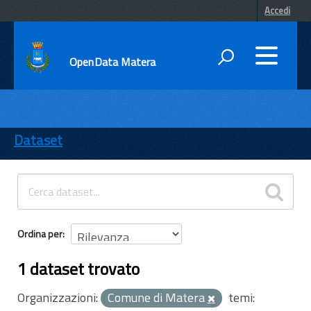
Accedi
OpenData Matera
DATI
ENTI
Dataset
TEMI
INFORMAZIONI
Ordina per
1 dataset trovato
Organizzazioni:
Comune di Matera
temi: