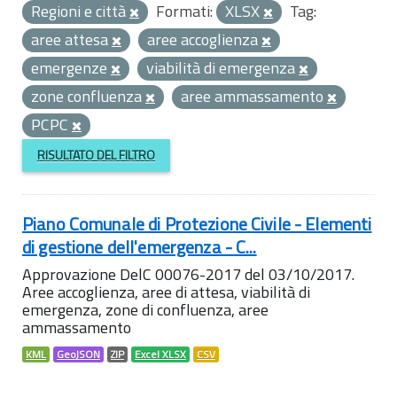
Regioni e città
Formati:
XLSX
Tag:
aree attesa
aree accoglienza
emergenze
viabilità di emergenza
zone confluenza
aree ammassamento
PCPC
RISULTATO DEL FILTRO
Piano Comunale di Protezione Civile - Elementi
di gestione dell'emergenza - C...
Approvazione DelC 00076-2017 del 03/10/2017.
Aree accoglienza, aree di attesa, viabilità di
emergenza, zone di confluenza, aree
ammassamento
KML
GeoJSON
ZIP
Excel XLSX
CSV