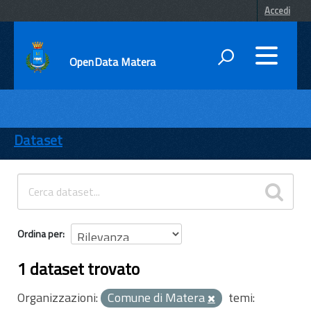
Accedi
OpenData Matera
DATI
ENTI
Dataset
TEMI
INFORMAZIONI
Ordina per
1 dataset trovato
Organizzazioni:
Comune di Matera
temi: