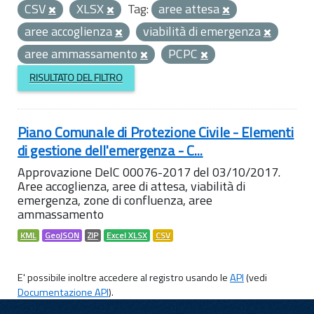
CSV
XLSX
Tag:
aree attesa
aree accoglienza
viabilità di emergenza
aree ammassamento
PCPC
RISULTATO DEL FILTRO
Piano Comunale di Protezione Civile - Elementi
di gestione dell'emergenza - C...
Approvazione DelC 00076-2017 del 03/10/2017.
Aree accoglienza, aree di attesa, viabilità di
emergenza, zone di confluenza, aree
ammassamento
KML
GeoJSON
ZIP
Excel XLSX
CSV
E' possibile inoltre accedere al registro usando le
API
(vedi
Documentazione API
).