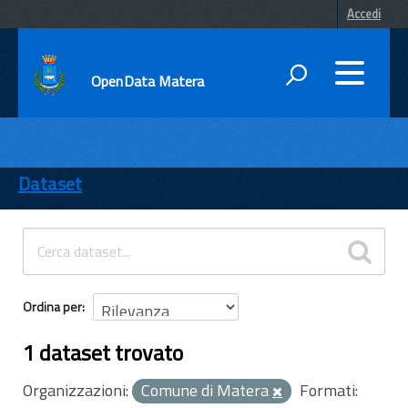
Accedi
OpenData Matera
DATI
ENTI
Dataset
TEMI
INFORMAZIONI
Ordina per
1 dataset trovato
Organizzazioni:
Comune di Matera
Formati: