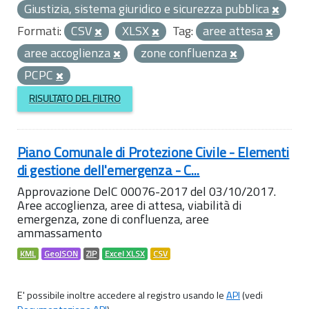
Giustizia, sistema giuridico e sicurezza pubblica
Formati:
CSV
XLSX
Tag:
aree attesa
aree accoglienza
zone confluenza
PCPC
RISULTATO DEL FILTRO
Piano Comunale di Protezione Civile - Elementi
di gestione dell'emergenza - C...
Approvazione DelC 00076-2017 del 03/10/2017.
Aree accoglienza, aree di attesa, viabilità di
emergenza, zone di confluenza, aree
ammassamento
KML
GeoJSON
ZIP
Excel XLSX
CSV
E' possibile inoltre accedere al registro usando le
API
(vedi