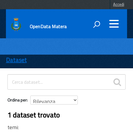
Accedi
OpenData Matera
DATI
ENTI
Dataset
TEMI
INFORMAZIONI
Ordina per
1 dataset trovato
temi: