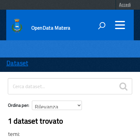
Accedi
OpenData Matera
DATI
ENTI
Dataset
TEMI
INFORMAZIONI
Ordina per
1 dataset trovato
temi: