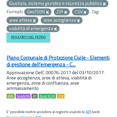
Giustizia, sistema giuridico e sicurezza pubblica
Formati:
GeoJSON
ZIP
CSV
Tag:
aree attesa
aree accoglienza
viabilità di emergenza
RISULTATO DEL FILTRO
Piano Comunale di Protezione Civile - Elementi
di gestione dell'emergenza - C...
Approvazione DelC 00076-2017 del 03/10/2017.
Aree accoglienza, aree di attesa, viabilità di
emergenza, zone di confluenza, aree
ammassamento
KML
GeoJSON
ZIP
Excel XLSX
CSV
E' possibile inoltre accedere al registro usando le
API
(vedi