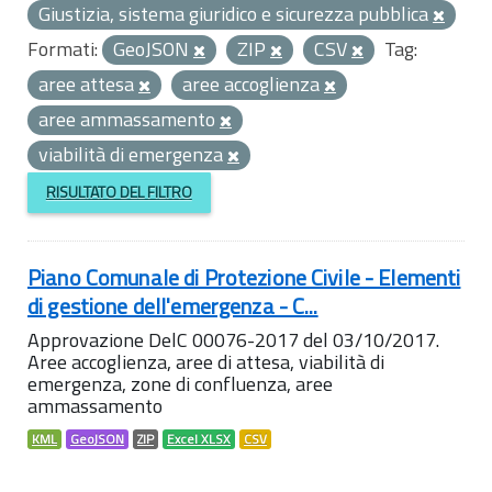
Giustizia, sistema giuridico e sicurezza pubblica
Formati:
GeoJSON
ZIP
CSV
Tag:
aree attesa
aree accoglienza
aree ammassamento
viabilità di emergenza
RISULTATO DEL FILTRO
Piano Comunale di Protezione Civile - Elementi
di gestione dell'emergenza - C...
Approvazione DelC 00076-2017 del 03/10/2017.
Aree accoglienza, aree di attesa, viabilità di
emergenza, zone di confluenza, aree
ammassamento
KML
GeoJSON
ZIP
Excel XLSX
CSV