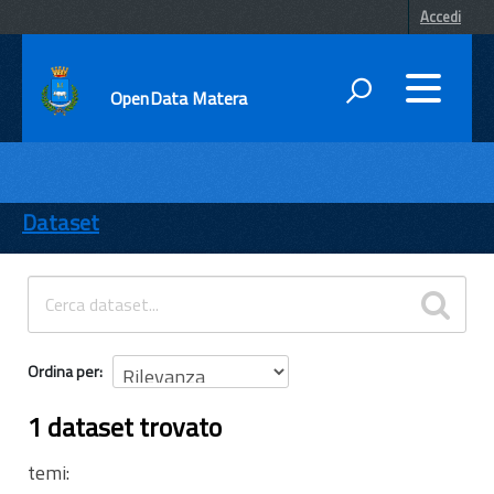
Accedi
OpenData Matera
DATI
ENTI
Dataset
TEMI
INFORMAZIONI
Ordina per
1 dataset trovato
temi: