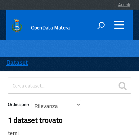
Accedi
OpenData Matera
DATI
ENTI
Dataset
TEMI
INFORMAZIONI
Ordina per
1 dataset trovato
temi: