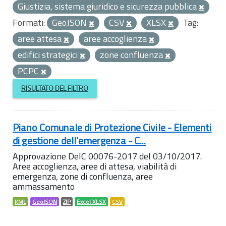
Giustizia, sistema giuridico e sicurezza pubblica
Formati:
GeoJSON
CSV
XLSX
Tag:
aree attesa
aree accoglienza
edifici strategici
zone confluenza
PCPC
RISULTATO DEL FILTRO
Piano Comunale di Protezione Civile - Elementi
di gestione dell'emergenza - C...
Approvazione DelC 00076-2017 del 03/10/2017.
Aree accoglienza, aree di attesa, viabilità di
emergenza, zone di confluenza, aree
ammassamento
KML
GeoJSON
ZIP
Excel XLSX
CSV