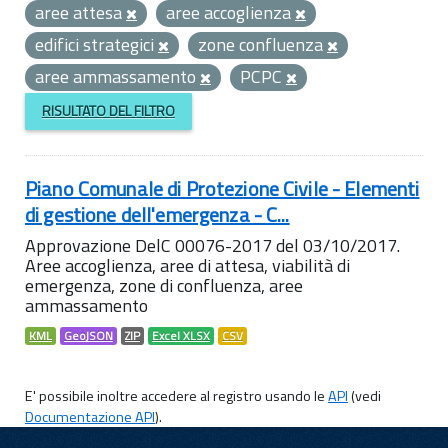
aree attesa
aree accoglienza
edifici strategici
zone confluenza
aree ammassamento
PCPC
RISULTATO DEL FILTRO
Piano Comunale di Protezione Civile - Elementi
di gestione dell'emergenza - C...
Approvazione DelC 00076-2017 del 03/10/2017.
Aree accoglienza, aree di attesa, viabilità di
emergenza, zone di confluenza, aree
ammassamento
KML
GeoJSON
ZIP
Excel XLSX
CSV
E' possibile inoltre accedere al registro usando le
API
(vedi
Documentazione API
).