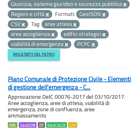
Giustizia, sistema giuridico e sicurezza pubblica
Regioni e città
Formati:
GeoJSON
CSV
Tag:
aree attesa
aree accoglienza
edifici strategici
viabilità di emergenza
PCPC
RISULTATO DEL FILTRO
Piano Comunale di Protezione Civile - Elementi
di gestione dell'emergenza - C...
Approvazione DelC 00076-2017 del 03/10/2017.
Aree accoglienza, aree di attesa, viabilità di
emergenza, zone di confluenza, aree
ammassamento
KML
GeoJSON
ZIP
Excel XLSX
CSV