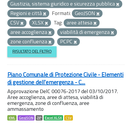
Giustizia, sistema giuridico e sicurezza pubblica
Regioni e città
Formati:
GeoJSON
CSV
XLSX
Tag:
aree attesa
aree accoglienza
viabilità di emergenza
zone confluenza
PCPC
RISULTATO DEL FILTRO
Piano Comunale di Protezione Civile - Elementi
di gestione dell'emergenza - C...
Approvazione DelC 00076-2017 del 03/10/2017.
Aree accoglienza, aree di attesa, viabilità di
emergenza, zone di confluenza, aree
ammassamento
KML
GeoJSON
ZIP
Excel XLSX
CSV