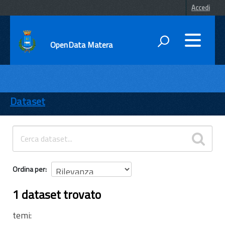
Accedi
OpenData Matera
DATI
ENTI
Dataset
TEMI
INFORMAZIONI
Ordina per
1 dataset trovato
temi: