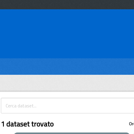
1 dataset trovato
Or