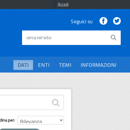
Accedi
Facebook
Twi
Seguici su
cerca nel sito
DATI
ENTI
TEMI
INFORMAZIONI
dina per