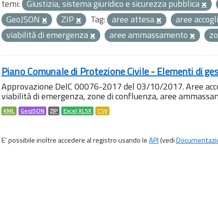
temi:
Giustizia, sistema giuridico e sicurezza pubblica
GeoJSON
ZIP
Tag:
aree attesa
aree accog
viabilità di emergenza
aree ammassamento
zo
Piano Comunale di Protezione Civile - Elementi di ges
Approvazione DelC 00076-2017 del 03/10/2017. Aree accog
viabilità di emergenza, zone di confluenza, aree ammass
KML
GeoJSON
ZIP
Excel XLSX
CSV
E' possibile inoltre accedere al registro usando le
API
(vedi
Documentazi