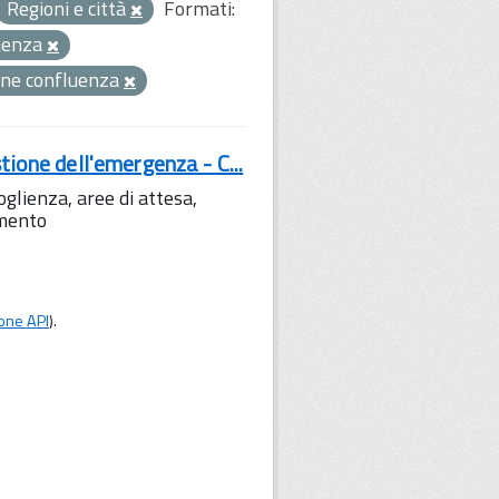
Regioni e città
Formati:
lienza
ne confluenza
tione dell'emergenza - C...
lienza, aree di attesa,
amento
one API
).