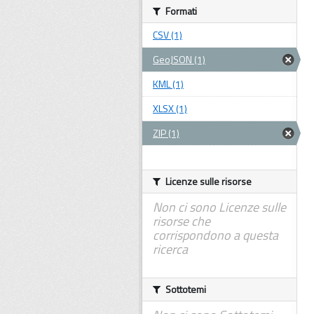
Formati
CSV (1)
GeoJSON (1)
KML (1)
XLSX (1)
ZIP (1)
Licenze sulle risorse
Non ci sono Licenze sulle
risorse che
corrispondono a questa
ricerca
Sottotemi