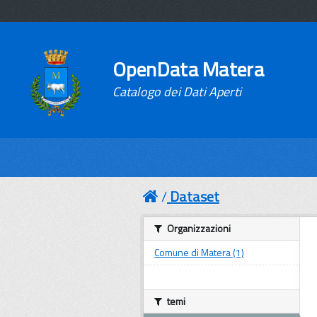
OpenData Matera
Catalogo dei Dati Aperti
Dataset
Organizzazioni
Comune di Matera (1)
temi