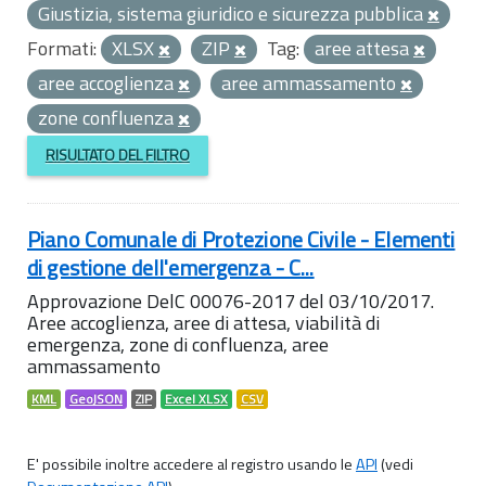
Giustizia, sistema giuridico e sicurezza pubblica
Formati:
XLSX
ZIP
Tag:
aree attesa
aree accoglienza
aree ammassamento
zone confluenza
RISULTATO DEL FILTRO
Piano Comunale di Protezione Civile - Elementi
di gestione dell'emergenza - C...
Approvazione DelC 00076-2017 del 03/10/2017.
Aree accoglienza, aree di attesa, viabilità di
emergenza, zone di confluenza, aree
ammassamento
KML
GeoJSON
ZIP
Excel XLSX
CSV
E' possibile inoltre accedere al registro usando le
API
(vedi