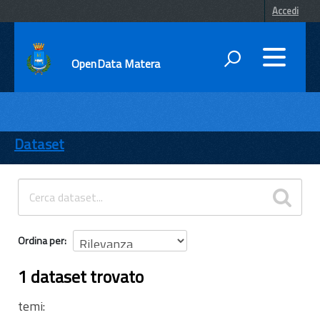
Accedi
OpenData Matera
DATI
ENTI
Dataset
TEMI
INFORMAZIONI
Ordina per
1 dataset trovato
temi: