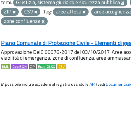
temi:
Giustizia, sistema giuridico e sicurezza pubblica
ZIP
CSV
Tag:
aree attesa
aree accoglienz
zone confluenza
Piano Comunale di Protezione Civile - Elementi di ges
Approvazione DelC 00076-2017 del 03/10/2017. Aree accog
viabilità di emergenza, zone di confluenza, aree ammass
KML
GeoJSON
ZIP
Excel XLSX
CSV
E' possibile inoltre accedere al registro usando le
API
(vedi
Documentazi