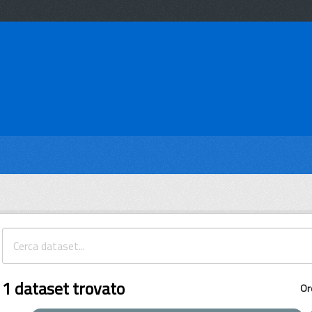
1 dataset trovato
Or