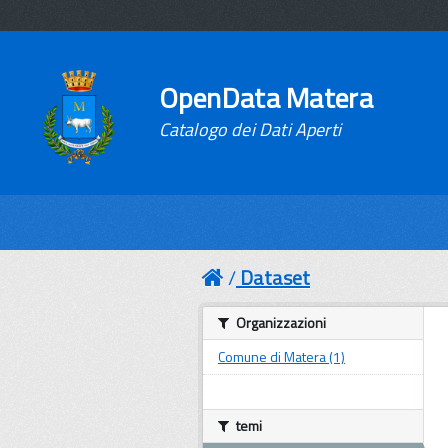
OpenData Matera
Catalogo dei Dati Aperti
Dataset
Organizzazioni
Comune di Matera (1)
temi