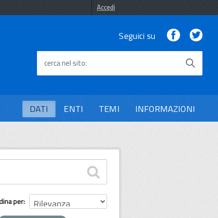
Accedi
Facebook
Twi
Seguici su
cerca nel sito
DATI
ENTI
TEMI
INFORMAZIONI
dina per