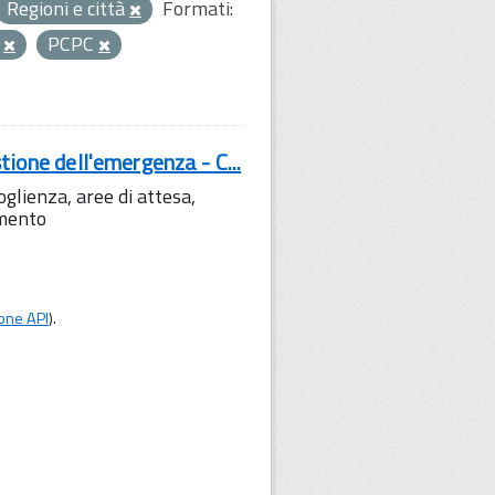
Regioni e città
Formati:
a
PCPC
tione dell'emergenza - C...
lienza, aree di attesa,
amento
one API
).