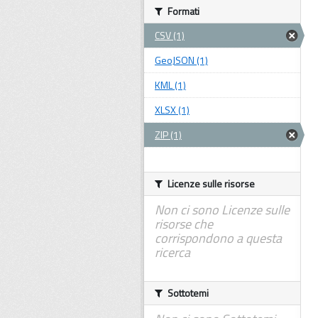
Formati
CSV (1)
GeoJSON (1)
KML (1)
XLSX (1)
ZIP (1)
Licenze sulle risorse
Non ci sono Licenze sulle
risorse che
corrispondono a questa
ricerca
Sottotemi