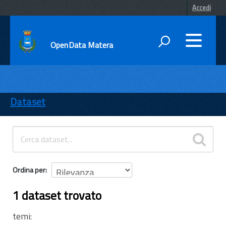
Accedi
OpenData Matera
DATI
ENTI
Dataset
TEMI
INFORMAZIONI
Ordina per
1 dataset trovato
temi: