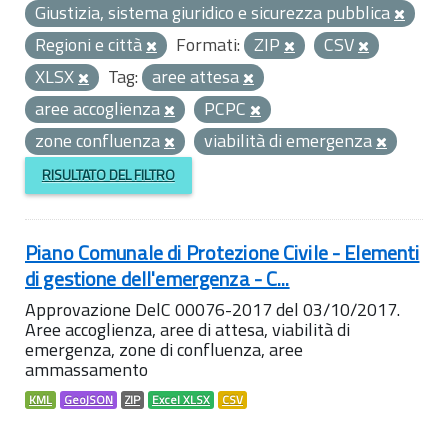
Giustizia, sistema giuridico e sicurezza pubblica
Regioni e città
Formati:
ZIP
CSV
XLSX
Tag:
aree attesa
aree accoglienza
PCPC
zone confluenza
viabilità di emergenza
RISULTATO DEL FILTRO
Piano Comunale di Protezione Civile - Elementi
di gestione dell'emergenza - C...
Approvazione DelC 00076-2017 del 03/10/2017.
Aree accoglienza, aree di attesa, viabilità di
emergenza, zone di confluenza, aree
ammassamento
KML
GeoJSON
ZIP
Excel XLSX
CSV