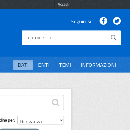
Accedi
Facebook
Twi
Seguici su
cerca nel sito
DATI
ENTI
TEMI
INFORMAZIONI
dina per