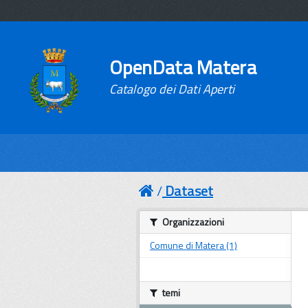
OpenData Matera
Catalogo dei Dati Aperti
Dataset
Organizzazioni
Comune di Matera (1)
temi