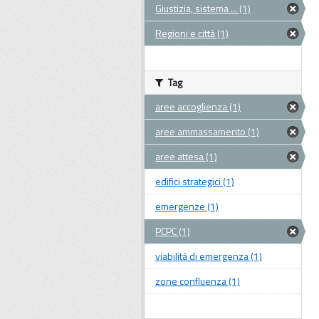
Giustizia, sistema ... (1)
Regioni e città (1)
Tag
aree accoglienza (1)
aree ammassamento (1)
aree attesa (1)
edifici strategici (1)
emergenze (1)
PCPC (1)
viabilità di emergenza (1)
zone confluenza (1)