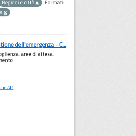
Regioni e città
Formati:
za
tione dell'emergenza - C...
lienza, aree di attesa,
amento
one API
).