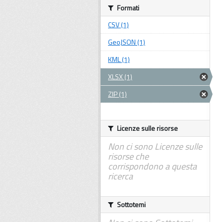
Formati
CSV (1)
GeoJSON (1)
KML (1)
XLSX (1)
ZIP (1)
Licenze sulle risorse
Non ci sono Licenze sulle
risorse che
corrispondono a questa
ricerca
Sottotemi