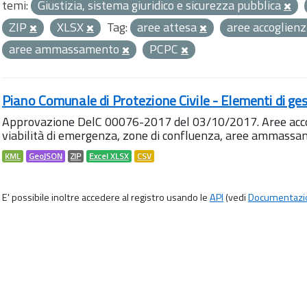
temi:
Giustizia, sistema giuridico e sicurezza pubblica
ZIP
XLSX
Tag:
aree attesa
aree accoglien
aree ammassamento
PCPC
Piano Comunale di Protezione Civile - Elementi di ges
Approvazione DelC 00076-2017 del 03/10/2017. Aree accog
viabilità di emergenza, zone di confluenza, aree ammass
KML
GeoJSON
ZIP
Excel XLSX
CSV
E' possibile inoltre accedere al registro usando le
API
(vedi
Documentazi