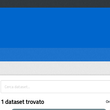
1 dataset trovato
Or