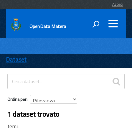
Accedi
OpenData Matera
DATI
ENTI
Dataset
TEMI
INFORMAZIONI
Ordina per
1 dataset trovato
temi: