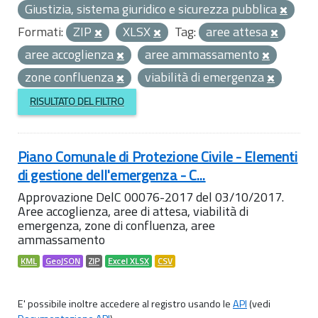
Giustizia, sistema giuridico e sicurezza pubblica
Formati:
ZIP
XLSX
Tag:
aree attesa
aree accoglienza
aree ammassamento
zone confluenza
viabilità di emergenza
RISULTATO DEL FILTRO
Piano Comunale di Protezione Civile - Elementi
di gestione dell'emergenza - C...
Approvazione DelC 00076-2017 del 03/10/2017.
Aree accoglienza, aree di attesa, viabilità di
emergenza, zone di confluenza, aree
ammassamento
KML
GeoJSON
ZIP
Excel XLSX
CSV
E' possibile inoltre accedere al registro usando le
API
(vedi