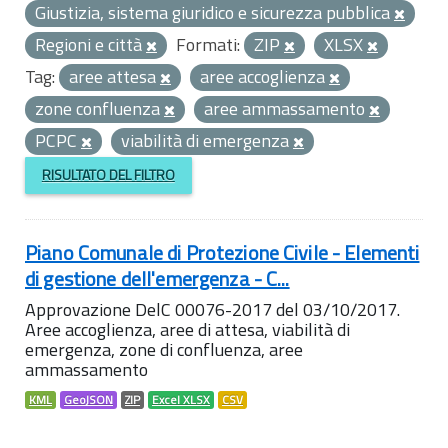
Giustizia, sistema giuridico e sicurezza pubblica
Regioni e città
Formati:
ZIP
XLSX
Tag:
aree attesa
aree accoglienza
zone confluenza
aree ammassamento
PCPC
viabilità di emergenza
RISULTATO DEL FILTRO
Piano Comunale di Protezione Civile - Elementi
di gestione dell'emergenza - C...
Approvazione DelC 00076-2017 del 03/10/2017.
Aree accoglienza, aree di attesa, viabilità di
emergenza, zone di confluenza, aree
ammassamento
KML
GeoJSON
ZIP
Excel XLSX
CSV