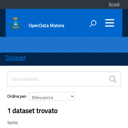
Accedi
OpenData Matera
DATI
ENTI
Dataset
TEMI
INFORMAZIONI
Ordina per
1 dataset trovato
temi: