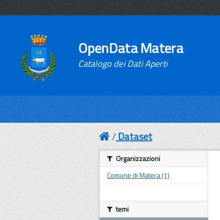
OpenData Matera
Catalogo dei Dati Aperti
Dataset
Organizzazioni
Comune di Matera (1)
temi