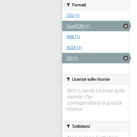
Formati
CSV (1)
GeoJSON (1)
KML (1)
XLSX (1)
ZIP (1)
Licenze sulle risorse
Non ci sono Licenze sulle
risorse che
corrispondono a questa
ricerca
Sottotemi