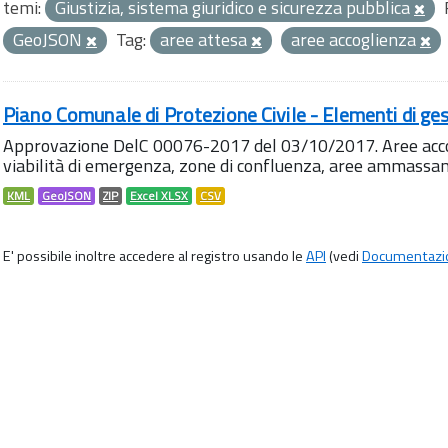
temi:
Giustizia, sistema giuridico e sicurezza pubblica
GeoJSON
Tag:
aree attesa
aree accoglienza
Piano Comunale di Protezione Civile - Elementi di ges
Approvazione DelC 00076-2017 del 03/10/2017. Aree accog
viabilità di emergenza, zone di confluenza, aree ammass
KML
GeoJSON
ZIP
Excel XLSX
CSV
E' possibile inoltre accedere al registro usando le
API
(vedi
Documentazi