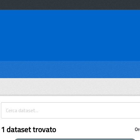
1 dataset trovato
Or