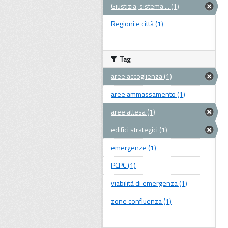
Giustizia, sistema ... (1)
Regioni e città (1)
Tag
aree accoglienza (1)
aree ammassamento (1)
aree attesa (1)
edifici strategici (1)
emergenze (1)
PCPC (1)
viabilità di emergenza (1)
zone confluenza (1)