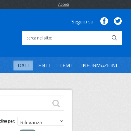
Accedi
Facebook
Twi
Seguici su
cerca nel sito
DATI
ENTI
TEMI
INFORMAZIONI
dina per