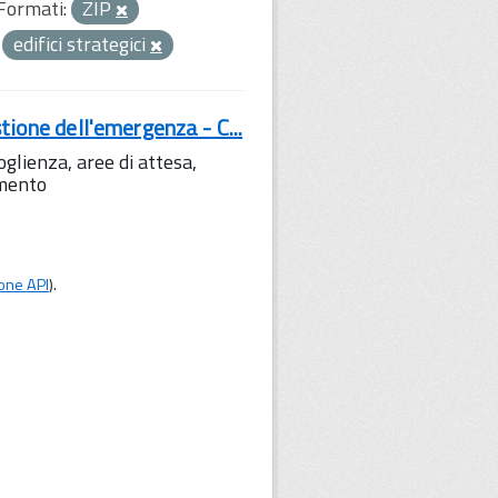
Formati:
ZIP
edifici strategici
tione dell'emergenza - C...
lienza, aree di attesa,
amento
one API
).