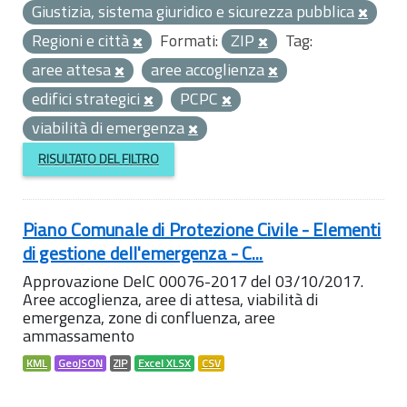
Giustizia, sistema giuridico e sicurezza pubblica
Regioni e città
Formati:
ZIP
Tag:
aree attesa
aree accoglienza
edifici strategici
PCPC
viabilità di emergenza
RISULTATO DEL FILTRO
Piano Comunale di Protezione Civile - Elementi
di gestione dell'emergenza - C...
Approvazione DelC 00076-2017 del 03/10/2017.
Aree accoglienza, aree di attesa, viabilità di
emergenza, zone di confluenza, aree
ammassamento
KML
GeoJSON
ZIP
Excel XLSX
CSV