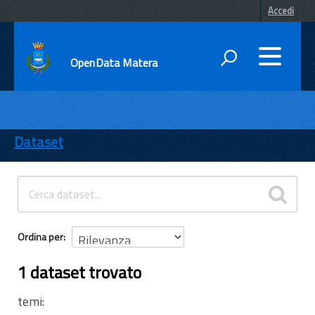
Accedi
OpenData Matera
DATI
ENTI
Dataset
TEMI
INFORMAZIONI
Ordina per
1 dataset trovato
temi: