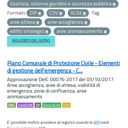
Giustizia, sistema giuridico e sicurezza pubblica
Formati:
ZIP
CSV
XLSX
Tag:
aree attesa
aree accoglienza
edifici strategici
aree ammassamento
RISULTATO DEL FILTRO
Piano Comunale di Protezione Civile - Elementi
di gestione dell'emergenza - C...
Approvazione DelC 00076-2017 del 03/10/2017.
Aree accoglienza, aree di attesa, viabilità di
emergenza, zone di confluenza, aree
ammassamento
KML
GeoJSON
ZIP
Excel XLSX
CSV
E' possibile inoltre accedere al registro usando le
API
(vedi