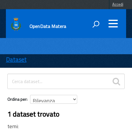
Accedi
OpenData Matera
DATI
ENTI
Dataset
TEMI
INFORMAZIONI
Ordina per
1 dataset trovato
temi: