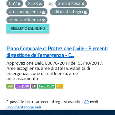
CSV
XLSX
Tag:
aree attesa
aree accoglienza
edifici strategici
zone confluenza
RISULTATO DEL FILTRO
Piano Comunale di Protezione Civile - Elementi
di gestione dell'emergenza - C...
Approvazione DelC 00076-2017 del 03/10/2017.
Aree accoglienza, aree di attesa, viabilità di
emergenza, zone di confluenza, aree
ammassamento
KML
GeoJSON
ZIP
Excel XLSX
CSV
E' possibile inoltre accedere al registro usando le
API
(vedi
Documentazione API
).