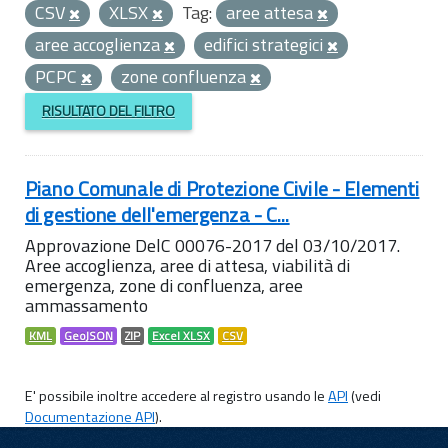
CSV
XLSX
Tag:
aree attesa
aree accoglienza
edifici strategici
PCPC
zone confluenza
RISULTATO DEL FILTRO
Piano Comunale di Protezione Civile - Elementi
di gestione dell'emergenza - C...
Approvazione DelC 00076-2017 del 03/10/2017.
Aree accoglienza, aree di attesa, viabilità di
emergenza, zone di confluenza, aree
ammassamento
KML
GeoJSON
ZIP
Excel XLSX
CSV
E' possibile inoltre accedere al registro usando le
API
(vedi
Documentazione API
).