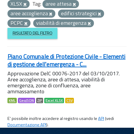
XLSX
Tag:
aree attesa
aree accoglienza
edifici strategici
PCPC
viabilità di emergenza
RISULTATO DEL FILTRO
Piano Comunale di Protezione Civile - Elementi
di gestione dell'emergenza - C...
Approvazione DelC 00076-2017 del 03/10/2017.
Aree accoglienza, aree di attesa, viabilità di
emergenza, zone di confluenza, aree
ammassamento
KML
GeoJSON
ZIP
Excel XLSX
CSV
E' possibile inoltre accedere al registro usando le
API
(vedi
Documentazione API
).