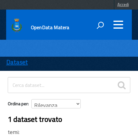
Accedi
OpenData Matera
DATI
ENTI
Dataset
TEMI
INFORMAZIONI
Ordina per
1 dataset trovato
temi: