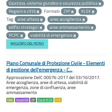
Giustizia, sistema giuridico e sicurezza pubblica
Regioni e città
Formati:
ZIP
XLSX
Tag:
aree attesa
aree accoglienza
edifici strategici
aree ammassamento
PCPC
viabilità di emergenza
RISULTATO DEL FILTRO
Piano Comunale di Protezione Civile - Elementi
di gestione dell'emergenza - C...
Approvazione DelC 00076-2017 del 03/10/2017.
Aree accoglienza, aree di attesa, viabilità di
emergenza, zone di confluenza, aree
ammassamento
KML
GeoJSON
ZIP
Excel XLSX
CSV