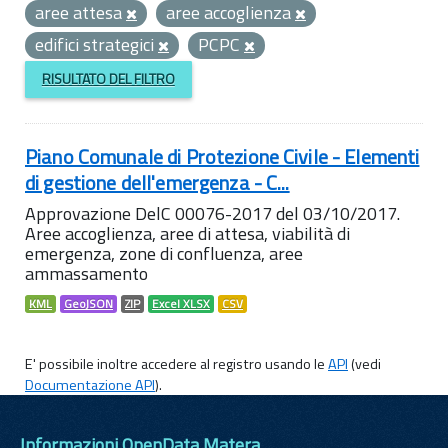
aree attesa
aree accoglienza
edifici strategici
PCPC
RISULTATO DEL FILTRO
Piano Comunale di Protezione Civile - Elementi
di gestione dell'emergenza - C...
Approvazione DelC 00076-2017 del 03/10/2017.
Aree accoglienza, aree di attesa, viabilità di
emergenza, zone di confluenza, aree
ammassamento
KML
GeoJSON
ZIP
Excel XLSX
CSV
E' possibile inoltre accedere al registro usando le
API
(vedi
Documentazione API
).
Informazioni OpenData Matera