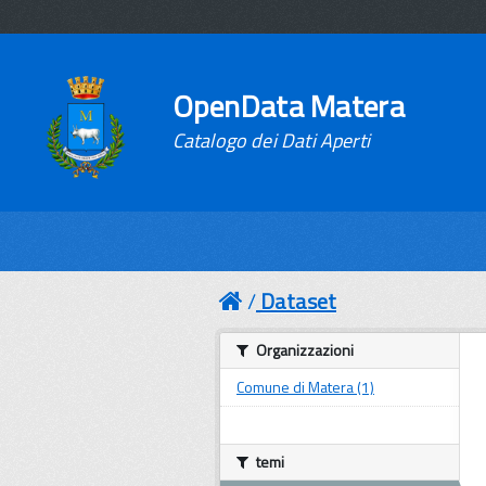
OpenData Matera
Catalogo dei Dati Aperti
Dataset
Organizzazioni
Comune di Matera (1)
temi