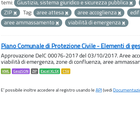
temi:
Giustizia, sistema giuridico e sicurezza pubblica
ZIP
Tag:
aree attesa
aree accoglienza
edif
aree ammassamento
viabilità di emergenza
Piano Comunale di Protezione Civile - Elementi di ges
Approvazione DelC 00076-2017 del 03/10/2017. Aree accog
viabilità di emergenza, zone di confluenza, aree ammass
KML
GeoJSON
ZIP
Excel XLSX
CSV
E' possibile inoltre accedere al registro usando le
API
(vedi
Documentazi