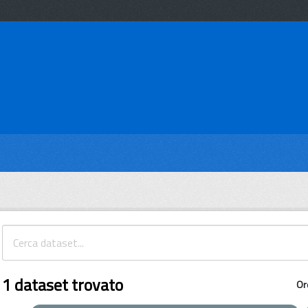
1 dataset trovato
Or