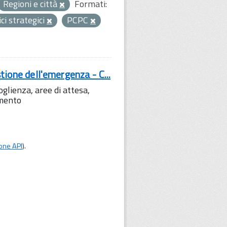
Regioni e città
Formati:
ici strategici
PCPC
tione dell'emergenza - C...
lienza, aree di attesa,
amento
one API
).