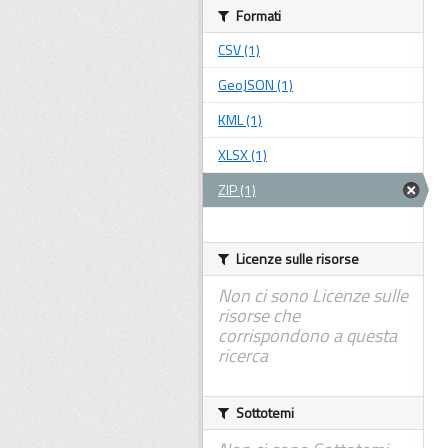
Formati
CSV (1)
GeoJSON (1)
KML (1)
XLSX (1)
ZIP (1)
Licenze sulle risorse
Non ci sono Licenze sulle
risorse che
corrispondono a questa
ricerca
Sottotemi