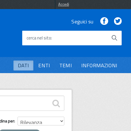
Accedi
Facebook
Twi
Seguici su
cerca nel sito
DATI
ENTI
TEMI
INFORMAZIONI
dina per