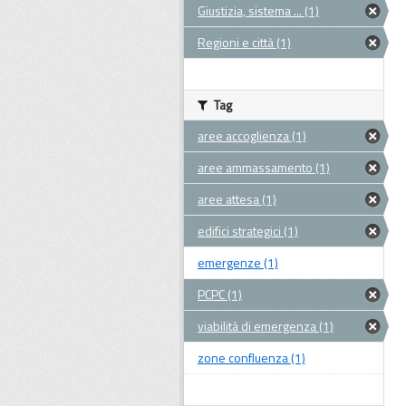
Giustizia, sistema ... (1)
Regioni e città (1)
Tag
aree accoglienza (1)
aree ammassamento (1)
aree attesa (1)
edifici strategici (1)
emergenze (1)
PCPC (1)
viabilità di emergenza (1)
zone confluenza (1)