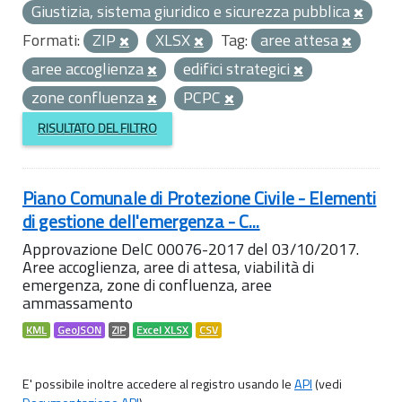
Giustizia, sistema giuridico e sicurezza pubblica
Formati:
ZIP
XLSX
Tag:
aree attesa
aree accoglienza
edifici strategici
zone confluenza
PCPC
RISULTATO DEL FILTRO
Piano Comunale di Protezione Civile - Elementi
di gestione dell'emergenza - C...
Approvazione DelC 00076-2017 del 03/10/2017.
Aree accoglienza, aree di attesa, viabilità di
emergenza, zone di confluenza, aree
ammassamento
KML
GeoJSON
ZIP
Excel XLSX
CSV
E' possibile inoltre accedere al registro usando le
API
(vedi