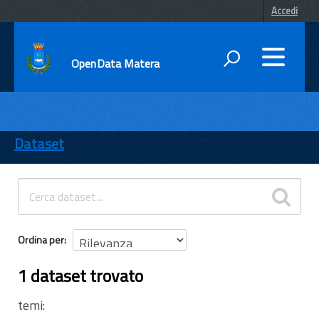
Accedi
OpenData Matera
DATI
ENTI
Dataset
TEMI
INFORMAZIONI
Ordina per
1 dataset trovato
temi: