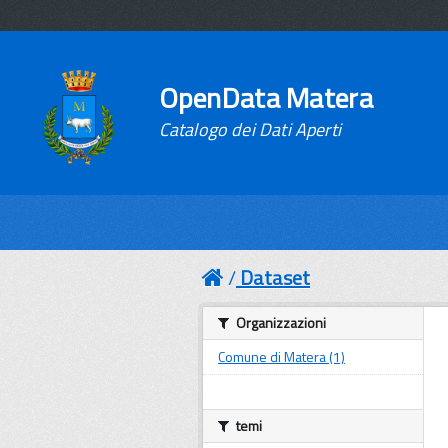
OpenData Matera
Catalogo dei Dati Aperti
Dataset
Organizzazioni
Comune di Matera (1)
temi