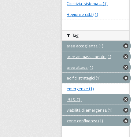
Giustizia, sistema ... (1)
Regioni e città (1)
Tag
aree accoglienza (1)
aree ammassamento (1)
aree attesa (1)
edifici strategici (1)
emergenze (1)
PCPC (1)
viabilità di emergenza (1)
zone confluenza (1)