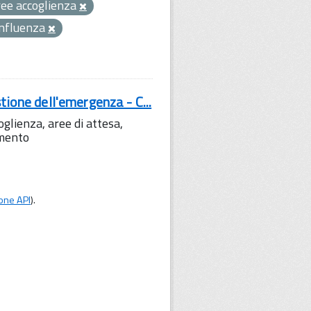
ree accoglienza
onfluenza
tione dell'emergenza - C...
lienza, aree di attesa,
amento
one API
).