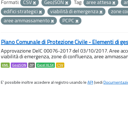
Formati:
CSV
GeoJSON
Tag:
aree attesa
a
edifici strategici
viabilità di emergenza
zone c
aree ammassamento
PCPC
Piano Comunale di Protezione Civile - Elementi di ges
Approvazione DelC 00076-2017 del 03/10/2017. Aree accog
viabilità di emergenza, zone di confluenza, aree ammass
KML
GeoJSON
ZIP
Excel XLSX
CSV
E' possibile inoltre accedere al registro usando le
API
(vedi
Documentazi