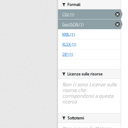
Formati
CSV (1)
GeoJSON (1)
KML (1)
XLSX (1)
ZIP (1)
Licenze sulle risorse
Non ci sono Licenze sulle
risorse che
corrispondono a questa
ricerca
Sottotemi