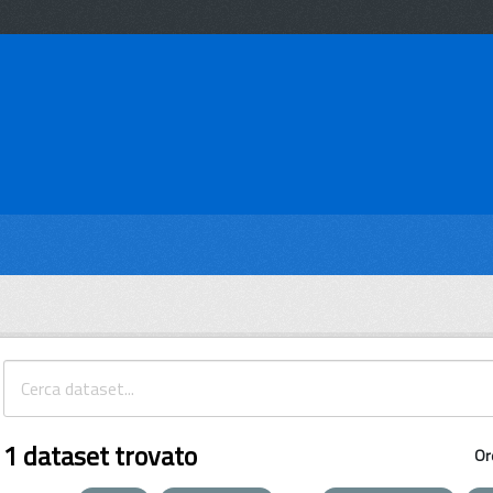
1 dataset trovato
Or