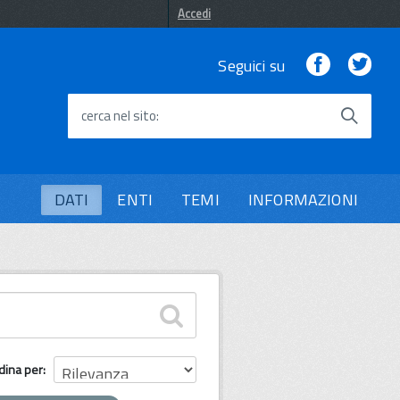
Accedi
Facebook
Twi
Seguici su
cerca nel sito
DATI
ENTI
TEMI
INFORMAZIONI
dina per