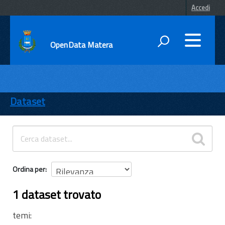
Accedi
OpenData Matera
DATI
ENTI
Dataset
TEMI
INFORMAZIONI
Ordina per
1 dataset trovato
temi: