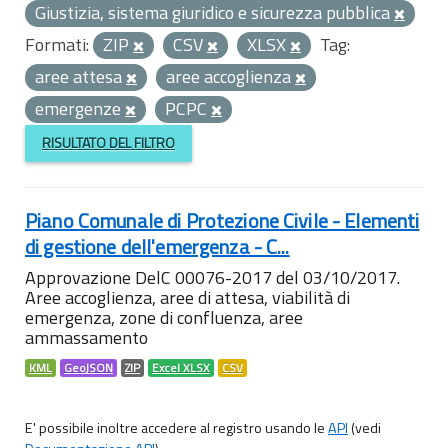
Giustizia, sistema giuridico e sicurezza pubblica
Formati:
ZIP
CSV
XLSX
Tag:
aree attesa
aree accoglienza
emergenze
PCPC
RISULTATO DEL FILTRO
Piano Comunale di Protezione Civile - Elementi
di gestione dell'emergenza - C...
Approvazione DelC 00076-2017 del 03/10/2017.
Aree accoglienza, aree di attesa, viabilità di
emergenza, zone di confluenza, aree
ammassamento
KML
GeoJSON
ZIP
Excel XLSX
CSV
E' possibile inoltre accedere al registro usando le
API
(vedi