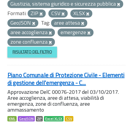
Giustizia, sistema giuridico e sicurezza pubblica
Formati:
ZIP
CSV
XLSX
GeoJSON
Tag:
aree attesa
aree accoglienza
emergenze
zone confluenza
RISULTATO DEL FILTRO
Piano Comunale di Protezione Civile - Elementi
di gestione dell'emergenza - C...
Approvazione DelC 00076-2017 del 03/10/2017.
Aree accoglienza, aree di attesa, viabilità di
emergenza, zone di confluenza, aree
ammassamento
KML
GeoJSON
ZIP
Excel XLSX
CSV