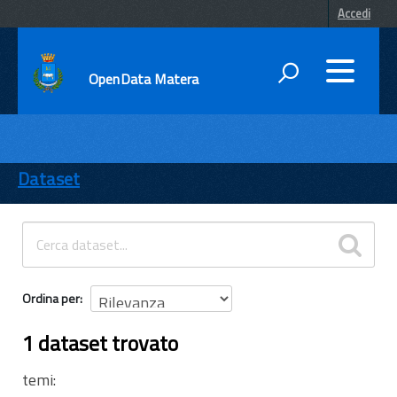
Accedi
OpenData Matera
DATI
ENTI
Dataset
TEMI
INFORMAZIONI
Ordina per
1 dataset trovato
temi: