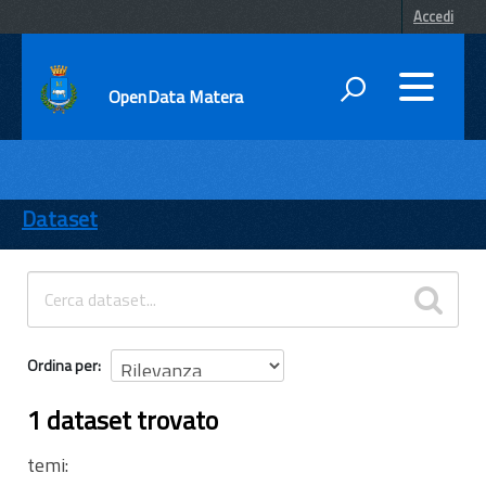
Accedi
OpenData Matera
DATI
ENTI
Dataset
TEMI
INFORMAZIONI
Ordina per
1 dataset trovato
temi: