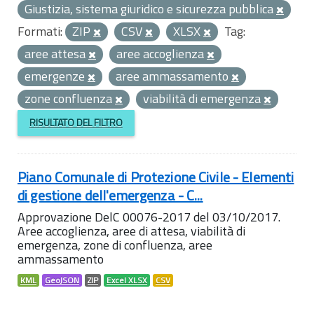
Giustizia, sistema giuridico e sicurezza pubblica
Formati:
ZIP
CSV
XLSX
Tag:
aree attesa
aree accoglienza
emergenze
aree ammassamento
zone confluenza
viabilità di emergenza
RISULTATO DEL FILTRO
Piano Comunale di Protezione Civile - Elementi
di gestione dell'emergenza - C...
Approvazione DelC 00076-2017 del 03/10/2017.
Aree accoglienza, aree di attesa, viabilità di
emergenza, zone di confluenza, aree
ammassamento
KML
GeoJSON
ZIP
Excel XLSX
CSV