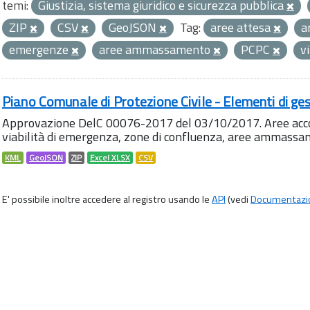
temi:
Giustizia, sistema giuridico e sicurezza pubblica
ZIP
CSV
GeoJSON
Tag:
aree attesa
a
emergenze
aree ammassamento
PCPC
v
Piano Comunale di Protezione Civile - Elementi di ges
Approvazione DelC 00076-2017 del 03/10/2017. Aree accog
viabilità di emergenza, zone di confluenza, aree ammass
KML
GeoJSON
ZIP
Excel XLSX
CSV
E' possibile inoltre accedere al registro usando le
API
(vedi
Documentazi