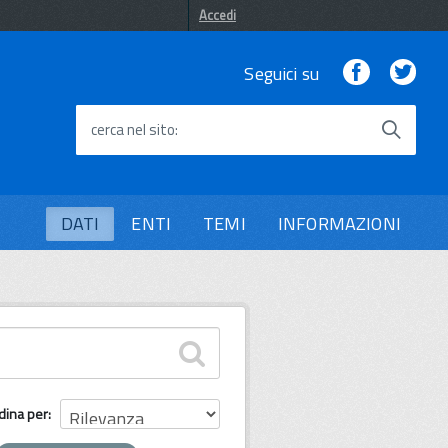
Accedi
Facebook
Twi
Seguici su
cerca nel sito
DATI
ENTI
TEMI
INFORMAZIONI
dina per