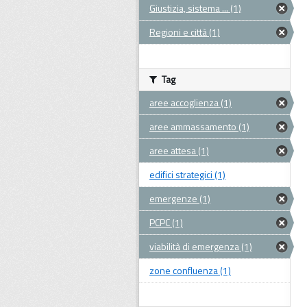
Giustizia, sistema ... (1)
Regioni e città (1)
Tag
aree accoglienza (1)
aree ammassamento (1)
aree attesa (1)
edifici strategici (1)
emergenze (1)
PCPC (1)
viabilità di emergenza (1)
zone confluenza (1)