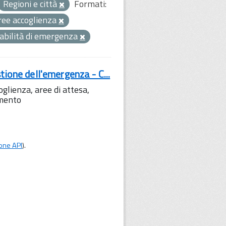
Regioni e città
Formati:
ree accoglienza
iabilità di emergenza
tione dell'emergenza - C...
lienza, aree di attesa,
amento
one API
).