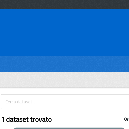
1 dataset trovato
Or