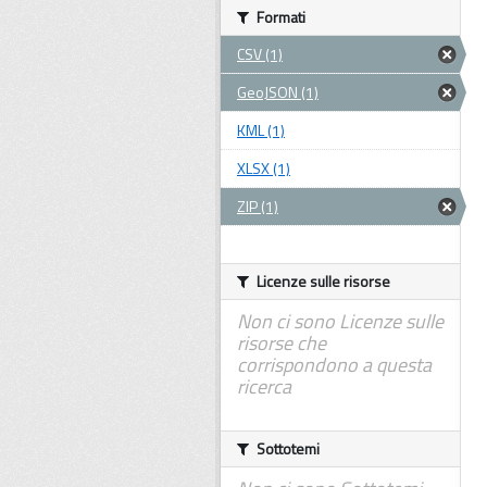
Formati
CSV (1)
GeoJSON (1)
KML (1)
XLSX (1)
ZIP (1)
Licenze sulle risorse
Non ci sono Licenze sulle
risorse che
corrispondono a questa
ricerca
Sottotemi