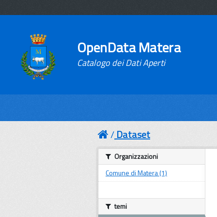
OpenData Matera
Catalogo dei Dati Aperti
Dataset
Organizzazioni
Comune di Matera (1)
temi