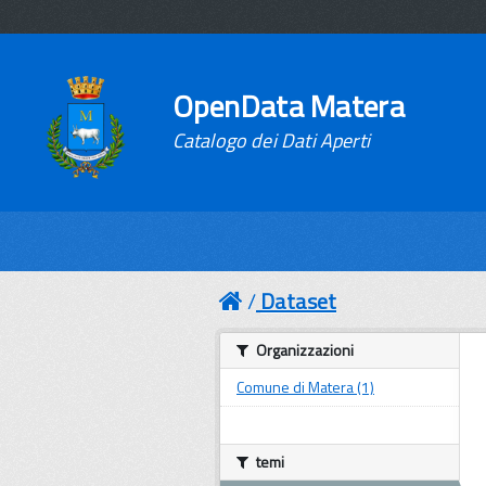
OpenData Matera
Catalogo dei Dati Aperti
Dataset
Organizzazioni
Comune di Matera (1)
temi