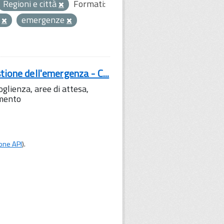
Regioni e città
Formati:
a
emergenze
tione dell'emergenza - C...
lienza, aree di attesa,
amento
one API
).