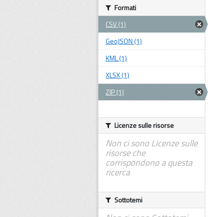
Formati
CSV (1)
GeoJSON (1)
KML (1)
XLSX (1)
ZIP (1)
Licenze sulle risorse
Non ci sono Licenze sulle
risorse che
corrispondono a questa
ricerca
Sottotemi