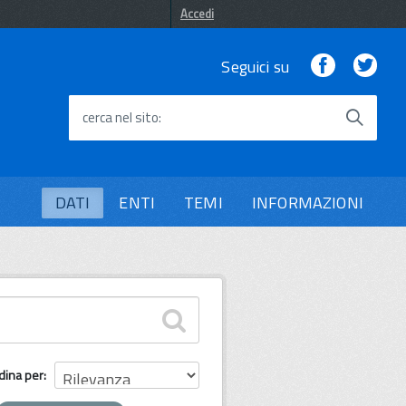
Accedi
Facebook
Twi
Seguici su
cerca nel sito
DATI
ENTI
TEMI
INFORMAZIONI
dina per