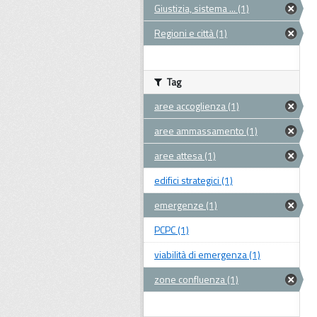
Giustizia, sistema ... (1)
Regioni e città (1)
Tag
aree accoglienza (1)
aree ammassamento (1)
aree attesa (1)
edifici strategici (1)
emergenze (1)
PCPC (1)
viabilità di emergenza (1)
zone confluenza (1)