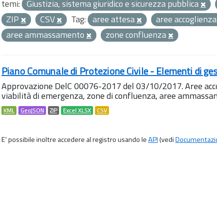
temi:
Giustizia, sistema giuridico e sicurezza pubblica
ZIP
CSV
Tag:
aree attesa
aree accoglienz
aree ammassamento
zone confluenza
Piano Comunale di Protezione Civile - Elementi di ges
Approvazione DelC 00076-2017 del 03/10/2017. Aree accog
viabilità di emergenza, zone di confluenza, aree ammass
KML
GeoJSON
ZIP
Excel XLSX
CSV
E' possibile inoltre accedere al registro usando le
API
(vedi
Documentazi