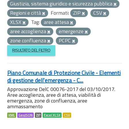
Giustizia, sistema giuridico e sicurezza pubblica
Regioni e città
Formati:
ZIP
CSV
XLSX
Tag:
aree attesa
aree accoglienza
emergenze
zone confluenza
PCPC
RISULTATO DEL FILTRO
Piano Comunale di Protezione Civile - Elementi
di gestione dell'emergenza - C...
Approvazione DelC 00076-2017 del 03/10/2017.
Aree accoglienza, aree di attesa, viabilità di
emergenza, zone di confluenza, aree
ammassamento
KML
GeoJSON
ZIP
Excel XLSX
CSV