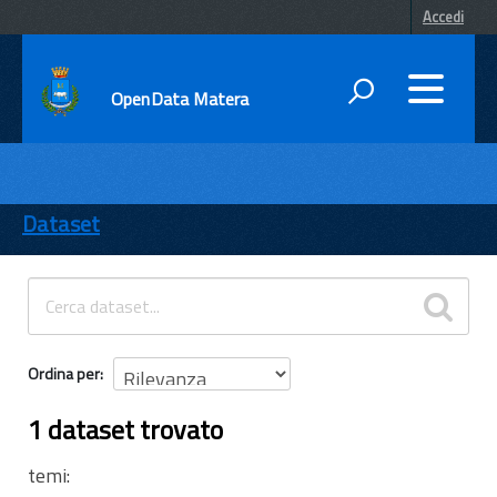
Accedi
OpenData Matera
DATI
ENTI
Dataset
TEMI
INFORMAZIONI
Ordina per
1 dataset trovato
temi: