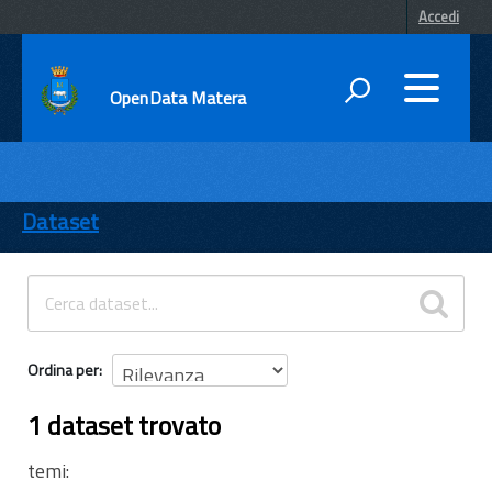
Accedi
OpenData Matera
DATI
ENTI
Dataset
TEMI
INFORMAZIONI
Ordina per
1 dataset trovato
temi: