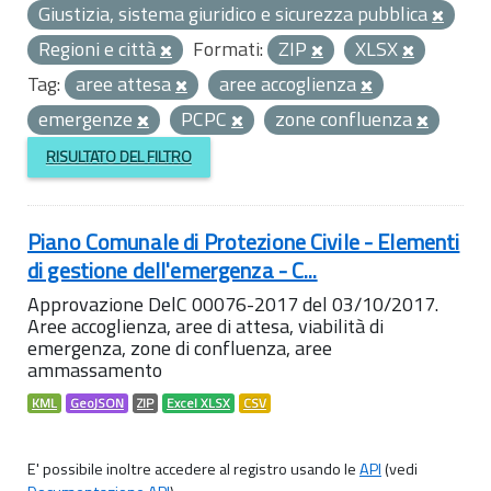
Giustizia, sistema giuridico e sicurezza pubblica
Regioni e città
Formati:
ZIP
XLSX
Tag:
aree attesa
aree accoglienza
emergenze
PCPC
zone confluenza
RISULTATO DEL FILTRO
Piano Comunale di Protezione Civile - Elementi
di gestione dell'emergenza - C...
Approvazione DelC 00076-2017 del 03/10/2017.
Aree accoglienza, aree di attesa, viabilità di
emergenza, zone di confluenza, aree
ammassamento
KML
GeoJSON
ZIP
Excel XLSX
CSV
E' possibile inoltre accedere al registro usando le
API
(vedi