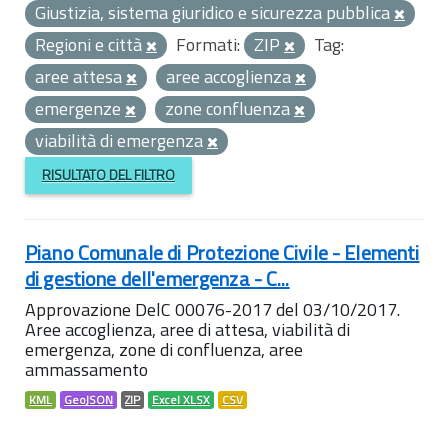
Giustizia, sistema giuridico e sicurezza pubblica
Regioni e città
Formati:
ZIP
Tag:
aree attesa
aree accoglienza
emergenze
zone confluenza
viabilità di emergenza
RISULTATO DEL FILTRO
Piano Comunale di Protezione Civile - Elementi
di gestione dell'emergenza - C...
Approvazione DelC 00076-2017 del 03/10/2017.
Aree accoglienza, aree di attesa, viabilità di
emergenza, zone di confluenza, aree
ammassamento
KML
GeoJSON
ZIP
Excel XLSX
CSV