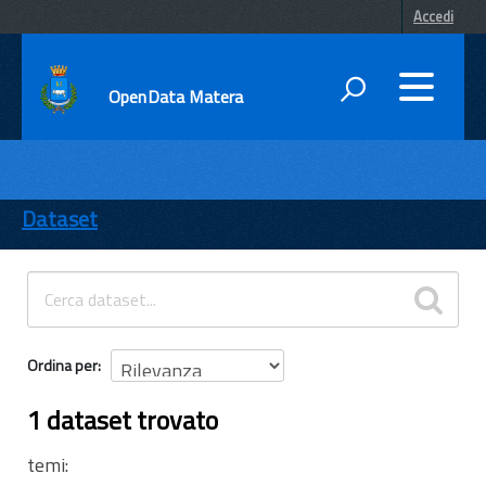
Accedi
OpenData Matera
DATI
ENTI
Dataset
TEMI
INFORMAZIONI
Ordina per
1 dataset trovato
temi: