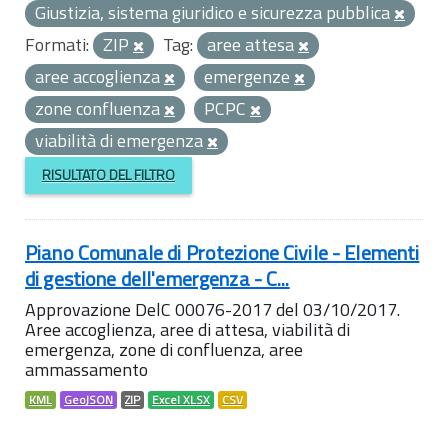
Giustizia, sistema giuridico e sicurezza pubblica
Formati:
ZIP
Tag:
aree attesa
aree accoglienza
emergenze
zone confluenza
PCPC
viabilità di emergenza
RISULTATO DEL FILTRO
Piano Comunale di Protezione Civile - Elementi
di gestione dell'emergenza - C...
Approvazione DelC 00076-2017 del 03/10/2017.
Aree accoglienza, aree di attesa, viabilità di
emergenza, zone di confluenza, aree
ammassamento
KML
GeoJSON
ZIP
Excel XLSX
CSV