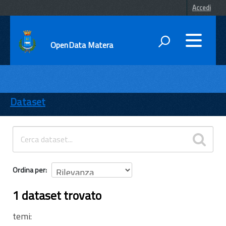
Accedi
OpenData Matera
DATI
ENTI
Dataset
TEMI
INFORMAZIONI
Ordina per
1 dataset trovato
temi: