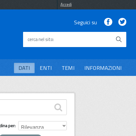
Accedi
Facebook
Twi
Seguici su
cerca nel sito
DATI
ENTI
TEMI
INFORMAZIONI
dina per