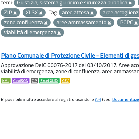
temi:
Giustizia, sistema giuridico e sicurezza pubblica
ZIP
XLSX
Tag:
aree attesa
aree accoglien
zone confluenza
aree ammassamento
PCPC
viabilità di emergenza
Piano Comunale di Protezione Civile - Elementi di ges
Approvazione DelC 00076-2017 del 03/10/2017. Aree accog
viabilità di emergenza, zone di confluenza, aree ammass
KML
GeoJSON
ZIP
Excel XLSX
CSV
E' possibile inoltre accedere al registro usando le
API
(vedi
Documentazi