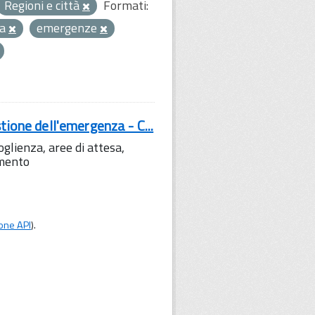
Regioni e città
Formati:
za
emergenze
tione dell'emergenza - C...
lienza, aree di attesa,
amento
one API
).