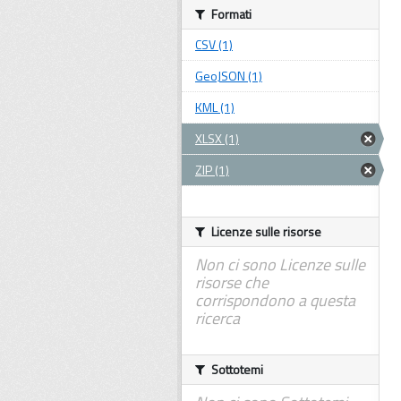
Formati
CSV (1)
GeoJSON (1)
KML (1)
XLSX (1)
ZIP (1)
Licenze sulle risorse
Non ci sono Licenze sulle
risorse che
corrispondono a questa
ricerca
Sottotemi