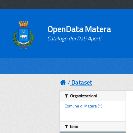
OpenData Matera
Catalogo dei Dati Aperti
Dataset
Organizzazioni
Comune di Matera (1)
temi