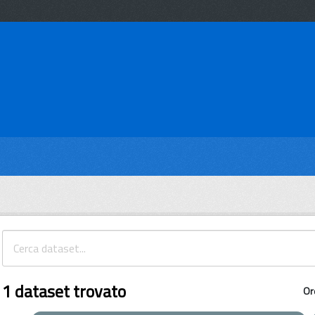
1 dataset trovato
Or