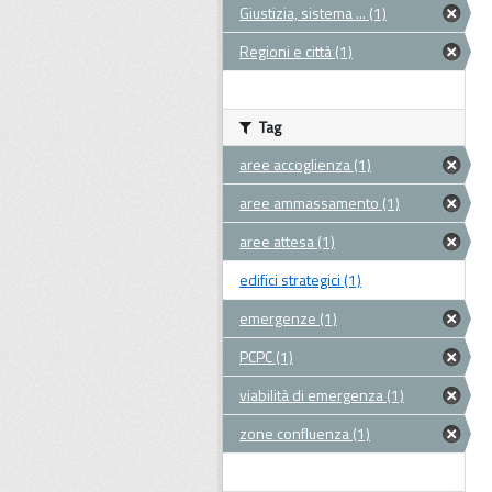
Giustizia, sistema ... (1)
Regioni e città (1)
Tag
aree accoglienza (1)
aree ammassamento (1)
aree attesa (1)
edifici strategici (1)
emergenze (1)
PCPC (1)
viabilità di emergenza (1)
zone confluenza (1)