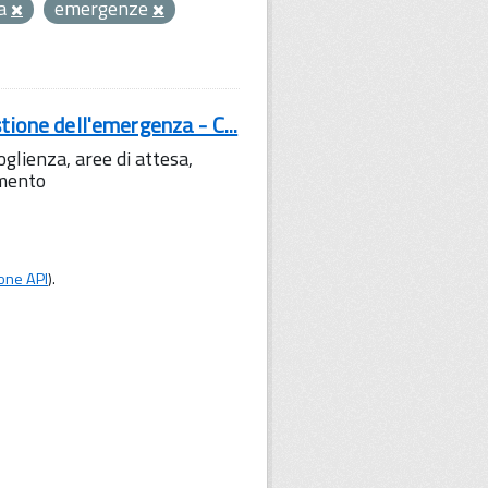
za
emergenze
tione dell'emergenza - C...
lienza, aree di attesa,
amento
one API
).