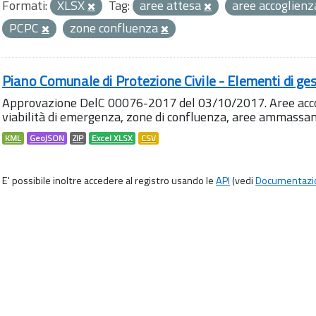
Formati:
XLSX
Tag:
aree attesa
aree accoglien
PCPC
zone confluenza
Piano Comunale di Protezione Civile - Elementi di ges
Approvazione DelC 00076-2017 del 03/10/2017. Aree accog
viabilità di emergenza, zone di confluenza, aree ammass
KML
GeoJSON
ZIP
Excel XLSX
CSV
E' possibile inoltre accedere al registro usando le
API
(vedi
Documentazi