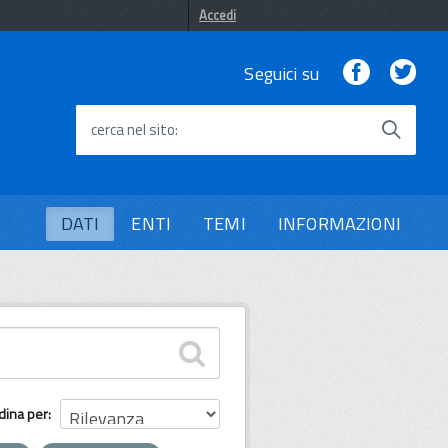
Accedi
Facebook
Twi
Seguici su
cerca nel sito
DATI
ENTI
TEMI
INFORMAZIONI
dina per