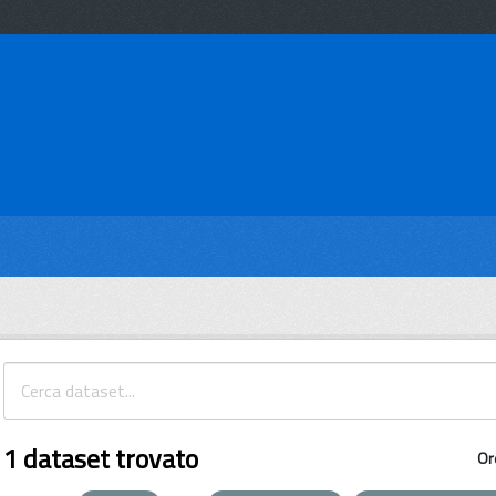
1 dataset trovato
Or