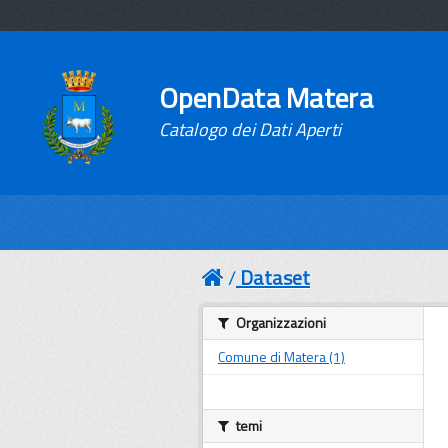
OpenData Matera
Catalogo dei Dati Aperti
Dataset
Organizzazioni
Comune di Matera (1)
temi