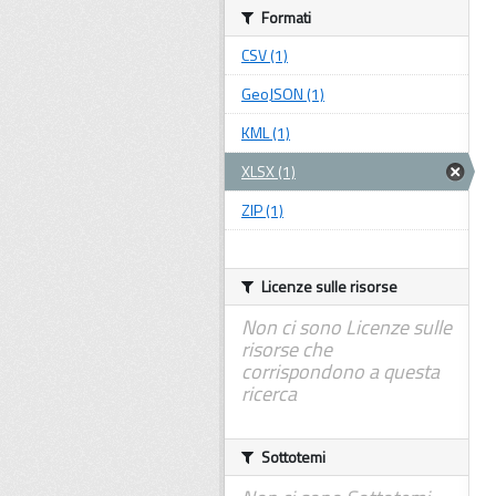
Formati
CSV (1)
GeoJSON (1)
KML (1)
XLSX (1)
ZIP (1)
Licenze sulle risorse
Non ci sono Licenze sulle
risorse che
corrispondono a questa
ricerca
Sottotemi