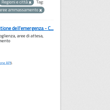
Regioni e città
Tag:
aree ammassamento
tione dell'emergenza - C...
lienza, aree di attesa,
amento
one API
).