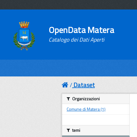
OpenData Matera
Catalogo dei Dati Aperti
Dataset
Organizzazioni
Comune di Matera (1)
temi