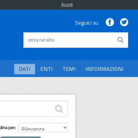
Accedi
Facebook
Twi
Seguici su
cerca nel sito
DATI
ENTI
TEMI
INFORMAZIONI
dina per