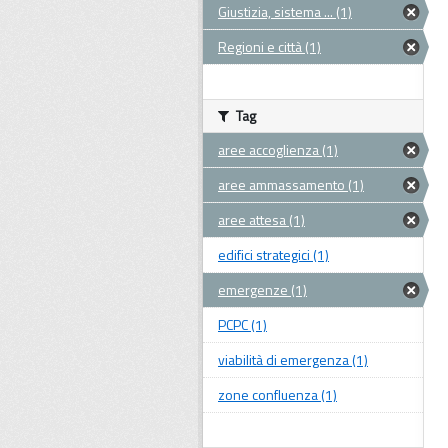
Giustizia, sistema ... (1)
Regioni e città (1)
Tag
aree accoglienza (1)
aree ammassamento (1)
aree attesa (1)
edifici strategici (1)
emergenze (1)
PCPC (1)
viabilità di emergenza (1)
zone confluenza (1)