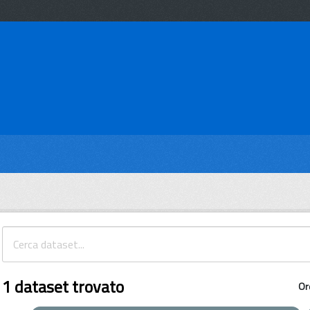
1 dataset trovato
Or