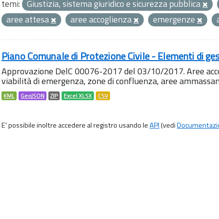
temi:
Giustizia, sistema giuridico e sicurezza pubblica
aree attesa
aree accoglienza
emergenze
Piano Comunale di Protezione Civile - Elementi di ges
Approvazione DelC 00076-2017 del 03/10/2017. Aree accog
viabilità di emergenza, zone di confluenza, aree ammass
KML
GeoJSON
ZIP
Excel XLSX
CSV
E' possibile inoltre accedere al registro usando le
API
(vedi
Documentazi