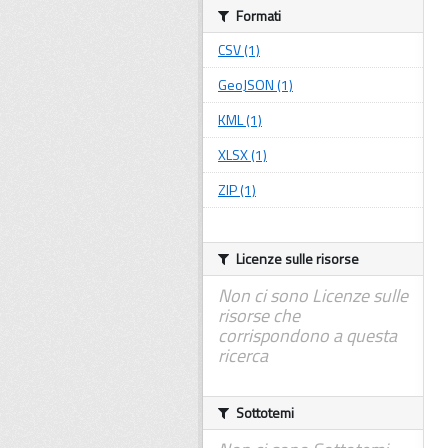
Formati
CSV (1)
GeoJSON (1)
KML (1)
XLSX (1)
ZIP (1)
Licenze sulle risorse
Non ci sono Licenze sulle
risorse che
corrispondono a questa
ricerca
Sottotemi