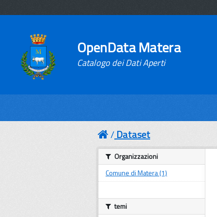
OpenData Matera
Catalogo dei Dati Aperti
Dataset
Organizzazioni
Comune di Matera (1)
temi