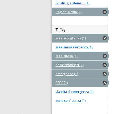
Giustizia, sistema ... (1)
Regioni e città (1)
Tag
aree accoglienza (1)
aree ammassamento (1)
aree attesa (1)
edifici strategici (1)
emergenze (1)
PCPC (1)
viabilità di emergenza (1)
zone confluenza (1)