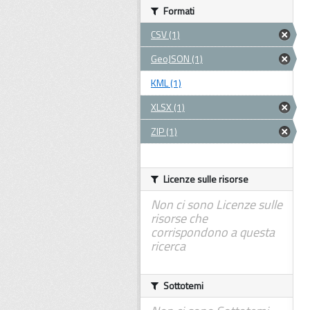
Formati
CSV (1)
GeoJSON (1)
KML (1)
XLSX (1)
ZIP (1)
Licenze sulle risorse
Non ci sono Licenze sulle
risorse che
corrispondono a questa
ricerca
Sottotemi