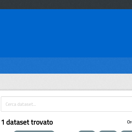
1 dataset trovato
Or