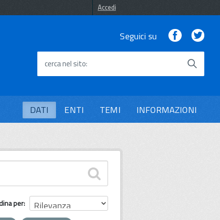
Accedi
Facebook
Twi
Seguici su
cerca nel sito
DATI
ENTI
TEMI
INFORMAZIONI
dina per