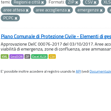
temi:
Regioni e città
Formati:
ZIP
CSV
XL
aree attesa
aree accoglienza
emergenze
PCPC
Piano Comunale di Protezione Civile - Elementi di ges
Approvazione DelC 00076-2017 del 03/10/2017. Aree accog
viabilità di emergenza, zone di confluenza, aree ammass
KML
GeoJSON
ZIP
Excel XLSX
CSV
E' possibile inoltre accedere al registro usando le
API
(vedi
Documentazi