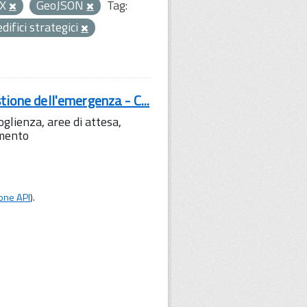
SX
GeoJSON
Tag:
edifici strategici
tione dell'emergenza - C...
lienza, aree di attesa,
amento
one API
).