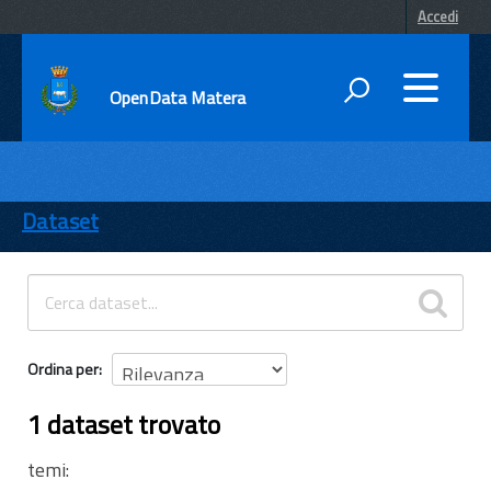
Accedi
OpenData Matera
DATI
ENTI
Dataset
TEMI
INFORMAZIONI
Ordina per
1 dataset trovato
temi: