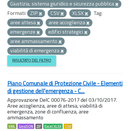
Giustizia, sistema giuridico e sicurezza pubblica
Formati:
ZIP
CSV
XLSX
Tag:
aree attesa
aree accoglienza
emergenze
edifici strategici
aree ammassamento
viabilità di emergenza
RISULTATO DEL FILTRO
Piano Comunale di Protezione Civile - Elementi
di gestione dell'emergenza - C...
Approvazione DelC 00076-2017 del 03/10/2017.
Aree accoglienza, aree di attesa, viabilità di
emergenza, zone di confluenza, aree
ammassamento
KML
GeoJSON
ZIP
Excel XLSX
CSV