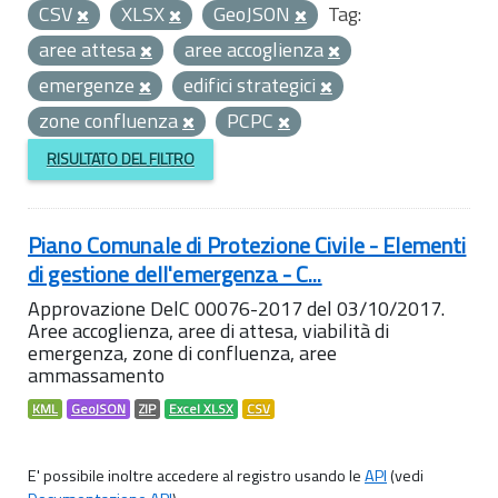
CSV
XLSX
GeoJSON
Tag:
aree attesa
aree accoglienza
emergenze
edifici strategici
zone confluenza
PCPC
RISULTATO DEL FILTRO
Piano Comunale di Protezione Civile - Elementi
di gestione dell'emergenza - C...
Approvazione DelC 00076-2017 del 03/10/2017.
Aree accoglienza, aree di attesa, viabilità di
emergenza, zone di confluenza, aree
ammassamento
KML
GeoJSON
ZIP
Excel XLSX
CSV
E' possibile inoltre accedere al registro usando le
API
(vedi